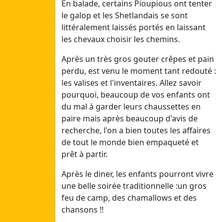
Ven
En balade, certains Pioupious ont tenter
07/08/26
le galop et les Shetlandais se sont
Sam
littéralement laissés portés en laissant
08/08/26
les chevaux choisir les chemins.
Après un très gros gouter crêpes et pain
Juillet 5
perdu, est venu le moment tant redouté :
Dim
les valises et l'inventaires. Allez savoir
26/07/26
pourquoi, beaucoup de vos enfants ont
Lun
du mal à garder leurs chaussettes en
27/07/26
paire mais après beaucoup d'avis de
Mar
recherche, l'on a bien toutes les affaires
28/07/26
de tout le monde bien empaqueté et
Mer
prêt à partir.
29/07/26
Après le diner, les enfants pourront vivre
Jeu
une belle soirée traditionnelle :un gros
30/07/26
feu de camp, des chamallows et des
Ven
chansons !!
31/07/26