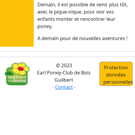
Sam
Demain, il est possible de venir plus tôt,
01/08/26
avec le pique-nique, pour voir vos
enfants monter et rencontrer leur
Juillet 4
poney.
Dim
A demain pour de nouvelles aventures !
19/07/26
Lun
20/07/26
Mar
© 2023
Protection
21/07/26
Earl Poney-Club de Bois
données
Mer
Guilbert
personnelles
22/07/26
·
Contact
·
Jeu
23/07/26
Ven
24/07/26
Sam
25/07/26