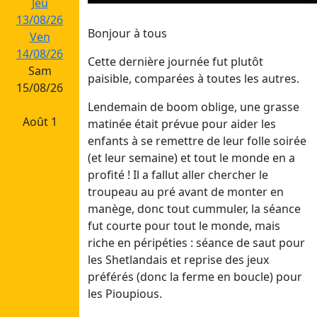
Jeu
13/08/26
Bonjour à tous
Ven
14/08/26
Cette dernière journée fut plutôt
Sam
paisible, comparées à toutes les autres.
15/08/26
Lendemain de boom oblige, une grasse
Août 1
matinée était prévue pour aider les
enfants à se remettre de leur folle soirée
Dim
(et leur semaine) et tout le monde en a
02/08/26
profité ! Il a fallut aller chercher le
Lun
troupeau au pré avant de monter en
03/08/26
manège, donc tout cummuler, la séance
Mar
fut courte pour tout le monde, mais
04/08/26
riche en péripéties : séance de saut pour
Mer
les Shetlandais et reprise des jeux
05/08/26
préférés (donc la ferme en boucle) pour
Jeu
les Pioupious.
06/08/26