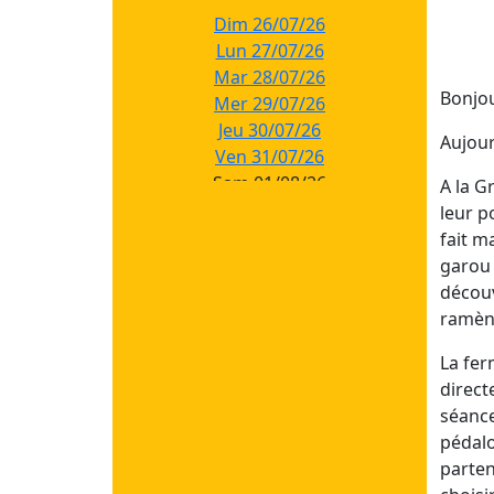
Dim 26/07/26
Lun 27/07/26
Mar 28/07/26
Bonjou
Mer 29/07/26
Jeu 30/07/26
Aujour
Ven 31/07/26
Sam 01/08/26
A la G
leur p
Juillet 4
fait m
garou 
Dim 19/07/26
découv
Lun 20/07/26
ramène
Mar 21/07/26
Mer 22/07/26
La fer
Jeu 23/07/26
direct
Ven 24/07/26
séance
Sam 25/07/26
pédalo
parten
Juillet 3