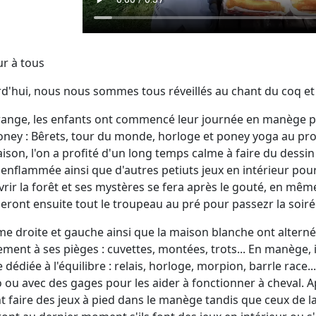
r à tous
d'hui, nous nous sommes tous réveillés au chant du coq et 
range, les enfants ont commencé leur journée en manège po
oney : Bêrets, tour du monde, horloge et poney yoga au p
aison, l'on a profité d'un long temps calme à faire du dessin 
enflammée ainsi que d'autres petiuts jeux en intérieur pour
rir la forêt et ses mystères se fera après le gouté, en même
ront ensuite tout le troupeau au pré pour passezr la soiré
me droite et gauche ainsi que la maison blanche ont alterné 
ement à ses pièges : cuvettes, montées, trots... En manège, il
 dédiée à l'équilibre : relais, horloge, morpion, barrle race..
 ou avec des gages pour les aider à fonctionner à cheval. 
t faire des jeux à pied dans le manège tandis que ceux de l