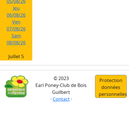
05/08/26
Jeu
06/08/26
Ven
07/08/26
Sam
08/08/26
Juillet 5
Dim
26/07/26
© 2023
Protection
Lun
Earl Poney-Club de Bois
données
27/07/26
Guilbert
personnelles
Mar
·
Contact
·
28/07/26
Mer
29/07/26
Jeu