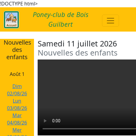
!DOCTYPE html>
Poney-club de Bois
Guilbert
Nouvelles
Samedi 11 juillet 2026
des
Nouvelles des enfants
enfants
Août 1
Dim
02/08/26
Lun
03/08/26
Mar
04/08/26
Mer