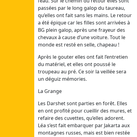
l’eau. Sur le chemin du retour elles sont
30/07/26
passées par le long galop du taureau,
Ven
qu’elles ont fait sans les mains. Le retour
31/07/26
a été épique car les filles sont arrivées à
Sam
BG plein galop, après une frayeur des
01/08/26
chevaux à cause d’une voiture. Tout le
monde est resté en selle, chapeau !
Juillet 4
Après le gouter elles ont fait l’entretien
Dim
du matériel, et elles ont poussé le
19/07/26
troupeau au pré. Ce soir la veillée sera
Lun
un déguiz mémories.
20/07/26
Mar
La Grange
21/07/26
Mer
Les Darshet sont parties en forêt. Elles
22/07/26
en ont profité pour cueillir des mures, et
Jeu
refaire des cuvettes, qu’elles adorent.
23/07/26
Léa s’est fait embarquer par Jakarta aux
Ven
montagnes russes, mais est bien restée