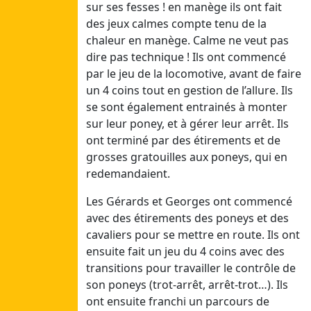
24/07/26
sur ses fesses ! en manège ils ont fait
Sam
des jeux calmes compte tenu de la
25/07/26
chaleur en manège. Calme ne veut pas
dire pas technique ! Ils ont commencé
Juillet 3
par le jeu de la locomotive, avant de faire
un 4 coins tout en gestion de l’allure. Ils
Dim
se sont également entrainés à monter
12/07/26
sur leur poney, et à gérer leur arrêt. Ils
Lun
ont terminé par des étirements et de
13/07/26
grosses gratouilles aux poneys, qui en
Mar
redemandaient.
14/07/26
Mer
Les Gérards et Georges ont commencé
15/07/26
avec des étirements des poneys et des
Jeu
cavaliers pour se mettre en route. Ils ont
16/07/26
ensuite fait un jeu du 4 coins avec des
Ven
transitions pour travailler le contrôle de
17/07/26
son poneys (trot-arrêt, arrêt-trot…). Ils
Sam
ont ensuite franchi un parcours de