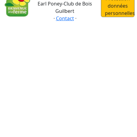
Earl Poney-Club de Bois
données
Guilbert
personnelles
·
Contact
·
Nouvel An
Dim
28/12/25
Lun
29/12/25
Mar
30/12/25
Mer
31/12/25
Jeu
01/01/26
Ven
02/01/26
Sam
3/01/26