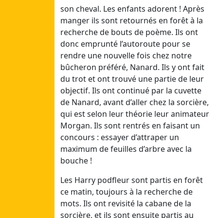
son cheval. Les enfants adorent ! Après
30/04/26
manger ils sont retournés en forêt à la
Ven
recherche de bouts de poème. Ils ont
01/05/26
donc emprunté l’autoroute pour se
Sam
rendre une nouvelle fois chez notre
02/05/25
bûcheron préféré, Nanard. Ils y ont fait
du trot et ont trouvé une partie de leur
Avril2
objectif. Ils ont continué par la cuvette
Dim
de Nanard, avant d’aller chez la sorcière,
19/04/26
qui est selon leur théorie leur animateur
Lun
Morgan. Ils sont rentrés en faisant un
20/04/26
concours : essayer d’attraper un
Mar
maximum de feuilles d’arbre avec la
21/04/26
bouche !
Mer
Les Harry podfleur sont partis en forêt
22/04/26
ce matin, toujours à la recherche de
Jeu
mots. Ils ont revisité la cabane de la
23/04/26
sorcière, et ils sont ensuite partis au
Ven