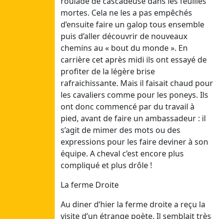
roulade de cascadeuse dans les feuilles
21/06/26
mortes. Cela ne les a pas empêchés
Lun
d’ensuite faire un galop tous ensemble
22/06/26
puis d’aller découvrir de nouveaux
Mar
chemins au « bout du monde ». En
23/06/26
carrière cet après midi ils ont essayé de
Mer
profiter de la légère brise
24/06/26
rafraichissante. Mais il faisait chaud pour
Jeu
les cavaliers comme pour les poneys. Ils
25/06/26
ont donc commencé par du travail à
Ven
pied, avant de faire un ambassadeur : il
26/06/26
s’agit de mimer des mots ou des
Sam
expressions pour les faire deviner à son
27/06/26
équipe. A cheval c’est encore plus
compliqué et plus drôle !
Mai
La ferme Droite
Mer
Au diner d’hier la ferme droite a reçu la
13/05/26
visite d’un étrange poète. Il semblait très
Jeu