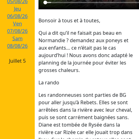
05/08/26
Jeu
06/08/26
Bonsoir à tous et à toutes,
Ven
07/08/26
Qui a dit qu’il ne faisait pas beau en
Sam
Normandie ? demandez aux poneys et
08/08/26
aux enfants… ce n’était pas le cas
aujourd’hui ! Nous avons donc adapté le
Juillet 5
planning de la journée pour éviter les
grosses chaleurs.
Dim
26/07/26
La rando
Lun
Les randonneuses sont parties de BG
27/07/26
pour aller jusqu’à Rebets. Elles se sont
Mar
arrêtées dans la rivière avec leur cheval,
28/07/26
puis se sont carrément baignées sans.
Mer
Diane est tombée de Rysée dans la
29/07/26
rivière car Rizée car elle jouait trop dans
Jeu