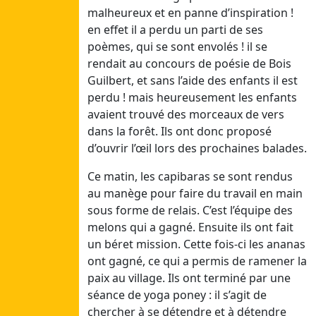
malheureux et en panne d’inspiration !
14/05/26
en effet il a perdu un parti de ses
Ven
poèmes, qui se sont envolés ! il se
15/05/26
rendait au concours de poésie de Bois
Sam
Guilbert, et sans l’aide des enfants il est
16/04/26
perdu ! mais heureusement les enfants
Dim
avaient trouvé des morceaux de vers
17/05/25
dans la forêt. Ils ont donc proposé
d’ouvrir l’œil lors des prochaines balades.
Avril3
Ce matin, les capibaras se sont rendus
Dim
au manège pour faire du travail en main
26/04/26
sous forme de relais. C’est l’équipe des
Lun
melons qui a gagné. Ensuite ils ont fait
27/04/26
un béret mission. Cette fois-ci les ananas
Mar
ont gagné, ce qui a permis de ramener la
28/04/26
paix au village. Ils ont terminé par une
Mer
séance de yoga poney : il s’agit de
29/04/26
chercher à se détendre et à détendre
Jeu