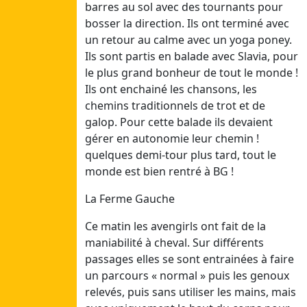
18/07/26
barres au sol avec des tournants pour
bosser la direction. Ils ont terminé avec
Juillet 2
un retour au calme avec un yoga poney.
Ils sont partis en balade avec Slavia, pour
Dim
le plus grand bonheur de tout le monde !
05/07/26
Ils ont enchainé les chansons, les
Lun
chemins traditionnels de trot et de
06/07/26
galop. Pour cette balade ils devaient
Mar
gérer en autonomie leur chemin !
07/07/26
quelques demi-tour plus tard, tout le
Mer
monde est bien rentré à BG !
08/07/26
Jeu
La Ferme Gauche
09/07/26
Ce matin les avengirls ont fait de la
Ven
maniabilité à cheval. Sur différents
10/07/26
passages elles se sont entrainées à faire
Sam
un parcours « normal » puis les genoux
11/07/26
relevés, puis sans utiliser les mains, mais