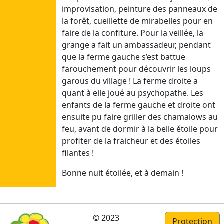
improvisation, peinture des panneaux de
19/04/25
la forêt, cueillette de mirabelles pour en
faire de la confiture. Pour la veillée, la
grange a fait un ambassadeur, pendant
Février
que la ferme gauche s’est battue
Dim
farouchement pour découvrir les loups
22/02/26
garous du village ! La ferme droite a
Lun
quant à elle joué au psychopathe. Les
23/02/26
enfants de la ferme gauche et droite ont
Mar
ensuite pu faire griller des chamalows au
24/02/26
feu, avant de dormir à la belle étoile pour
Mer
profiter de la fraicheur et des étoiles
25/02/26
filantes !
Jeu
Bonne nuit étoilée, et à demain !
26/02/26
Ven
27/02/26
Sam
© 2023
Protection
28/02/26