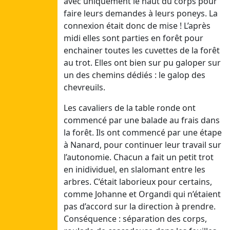
avec uniquement le haut du corps pour
Juillet 1
faire leurs demandes à leurs poneys. La
Dim
connexion était donc de mise ! L’après
28/06/26
midi elles sont parties en forêt pour
Lun
enchainer toutes les cuvettes de la forêt
29/06/26
au trot. Elles ont bien sur pu galoper sur
Mar
un des chemins dédiés : le galop des
30/06/26
chevreuils.
Mer
Les cavaliers de la table ronde ont
01/07/26
commencé par une balade au frais dans
Jeu
la forêt. Ils ont commencé par une étape
02/07/26
à Nanard, pour continuer leur travail sur
Ven
l’autonomie. Chacun a fait un petit trot
03/07/26
en inidividuel, en slalomant entre les
Sam
arbres. C’était laborieux pour certains,
04/07/26
comme Johanne et Organdi qui n’étaient
pas d’accord sur la direction à prendre.
Juin
Conséquence : séparation des corps,
Dim