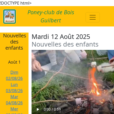
!DOCTYPE html>
Poney-club de Bois
Guilbert
Nouvelles
Mardi 12 Août 2025
des
Nouvelles des enfants
enfants
Août 1
Dim
02/08/26
Lun
03/08/26
Mar
04/08/26
Mer