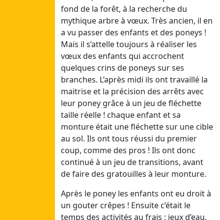
fond de la forêt, à la recherche du
24/04/26
mythique arbre à vœux. Très ancien, il en
Sam
a vu passer des enfants et des poneys !
25/04/25
Mais il s’attelle toujours à réaliser les
vœux des enfants qui accrochent
Avril1
quelques crins de poneys sur ses
Dim
branches. L’après midi ils ont travaillé la
12/04/26
maitrise et la précision des arrêts avec
Lun
leur poney grâce à un jeu de fléchette
13/04/26
taille réelle ! chaque enfant et sa
Mar
monture était une fléchette sur une cible
14/04/26
au sol. Ils ont tous réussi du premier
Mer
coup, comme des pros ! Ils ont donc
15/04/26
continué à un jeu de transitions, avant
Jeu
de faire des gratouilles à leur monture.
16/04/26
Après le poney les enfants ont eu droit à
Ven
un gouter crêpes ! Ensuite c’était le
17/04/26
temps des activités au frais : jeux d’eau,
Sam