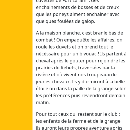
cuvettes de Fort Larami : des
enchainements de bosses et de creux
Juillet 2
que les poneys aiment enchainer avec
Dim
quelques foulées de galop.
05/07/26
A la maison blanche, c'est branle bas de
Lun
combat ! On empaquête les affaires, on
06/07/26
roule les duvets et on prend tout le
Mar
nécéssaire pour un bivouac ! Ils partent à
07/07/26
cheval après le gouter pour rejoindre les
Mer
prairies de Rebets, traversées par la
08/07/26
rivière et où vivent nos troupeaux de
Jeu
jeunes chevaux. Ils y dormiront à la belle
09/07/26
étoile ou dans la paille de la grange selon
Ven
les préférences puis reviendront demain
10/07/26
matin.
Sam
11/07/26
Pour tout ceux qui restent sur le club :
les enfants de la ferme et de la grange,
Juillet 1
ils auront leurs propres aventure après