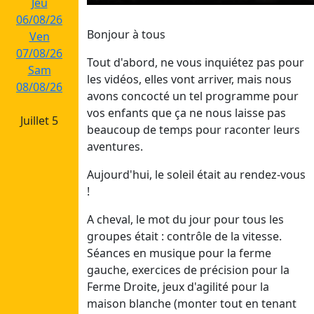
Jeu
06/08/26
Bonjour à tous
Ven
07/08/26
Tout d'abord, ne vous inquiétez pas pour
Sam
les vidéos, elles vont arriver, mais nous
08/08/26
avons concocté un tel programme pour
vos enfants que ça ne nous laisse pas
Juillet 5
beaucoup de temps pour raconter leurs
aventures.
Dim
26/07/26
Aujourd'hui, le soleil était au rendez-vous
Lun
!
27/07/26
Mar
A cheval, le mot du jour pour tous les
28/07/26
groupes était : contrôle de la vitesse.
Mer
Séances en musique pour la ferme
29/07/26
gauche, exercices de précision pour la
Jeu
Ferme Droite, jeux d'agilité pour la
30/07/26
maison blanche (monter tout en tenant