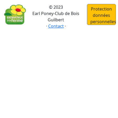
Lun
© 2023
Protection
22/06/26
Earl Poney-Club de Bois
données
Mar
Guilbert
personnelles
23/06/26
·
Contact
·
Mer
24/06/26
Jeu
25/06/26
Ven
26/06/26
Sam
27/06/26
Mai
Mer
13/05/26
Jeu
14/05/26