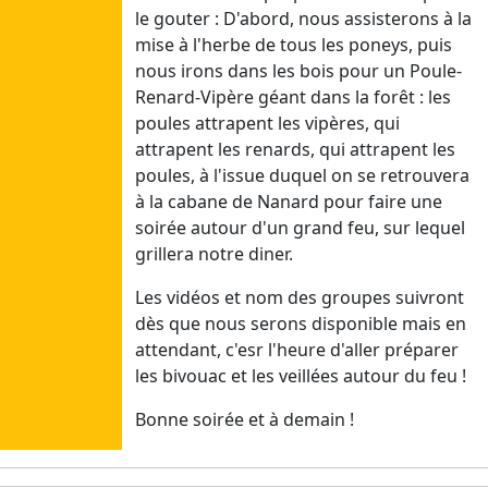
le gouter : D'abord, nous assisterons à la
Dim
mise à l'herbe de tous les poneys, puis
28/06/26
nous irons dans les bois pour un Poule-
Lun
Renard-Vipère géant dans la forêt : les
29/06/26
poules attrapent les vipères, qui
Mar
attrapent les renards, qui attrapent les
30/06/26
poules, à l'issue duquel on se retrouvera
Mer
à la cabane de Nanard pour faire une
01/07/26
soirée autour d'un grand feu, sur lequel
Jeu
grillera notre diner.
02/07/26
Ven
Les vidéos et nom des groupes suivront
03/07/26
dès que nous serons disponible mais en
Sam
attendant, c'esr l'heure d'aller préparer
04/07/26
les bivouac et les veillées autour du feu !
Juin
Bonne soirée et à demain !
Dim
21/06/26