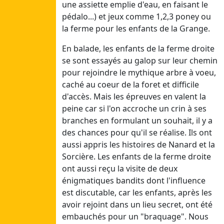
Ven
une assiette emplie d'eau, en faisant le
31/07/26
pédalo...) et jeux comme 1,2,3 poney ou
Sam
la ferme pour les enfants de la Grange.
01/08/26
En balade, les enfants de la ferme droite
se sont essayés au galop sur leur chemin
Juillet 4
pour rejoindre le mythique arbre à voeu,
Dim
caché au coeur de la foret et difficile
19/07/26
d'accès. Mais les épreuves en valent la
Lun
peine car si l'on accroche un crin à ses
20/07/26
branches en formulant un souhait, il y a
Mar
des chances pour qu'il se réalise. Ils ont
21/07/26
aussi appris les histoires de Nanard et la
Mer
Sorcière. Les enfants de la ferme droite
22/07/26
ont aussi reçu la visite de deux
Jeu
énigmatiques bandits dont l'influence
23/07/26
est discutable, car les enfants, après les
Ven
avoir rejoint dans un lieu secret, ont été
24/07/26
embauchés pour un "braquage". Nous