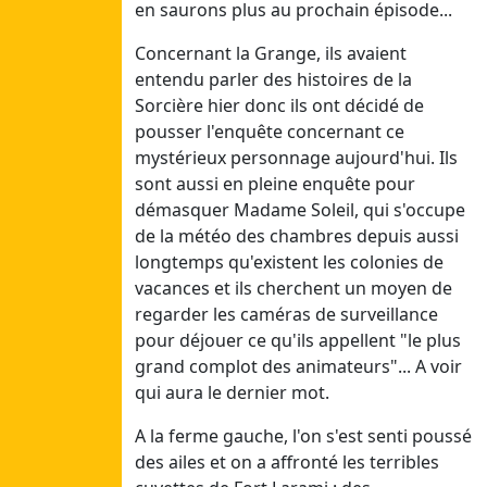
Sam
en saurons plus au prochain épisode...
25/07/26
Concernant la Grange, ils avaient
entendu parler des histoires de la
Juillet 3
Sorcière hier donc ils ont décidé de
Dim
pousser l'enquête concernant ce
12/07/26
mystérieux personnage aujourd'hui. Ils
Lun
sont aussi en pleine enquête pour
13/07/26
démasquer Madame Soleil, qui s'occupe
Mar
de la météo des chambres depuis aussi
14/07/26
longtemps qu'existent les colonies de
Mer
vacances et ils cherchent un moyen de
15/07/26
regarder les caméras de surveillance
Jeu
pour déjouer ce qu'ils appellent "le plus
16/07/26
grand complot des animateurs"... A voir
Ven
qui aura le dernier mot.
17/07/26
A la ferme gauche, l'on s'est senti poussé
Sam
des ailes et on a affronté les terribles
18/07/26