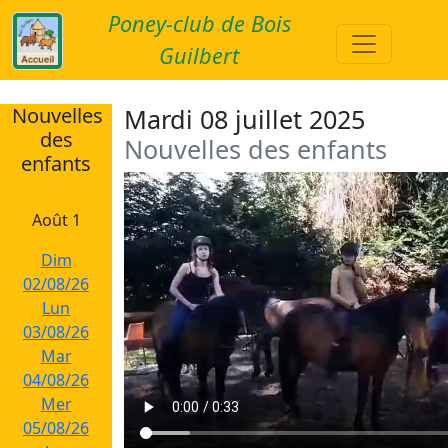
Poney-club de Bois
Guilbert
Nouvelles
Mardi 08 juillet 2025
des
Nouvelles des enfants
enfants
Août 1
Dim
02/08/26
Lun
03/08/26
Mar
04/08/26
Mer
05/08/26