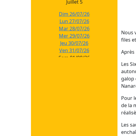
Juillet 5
Dim 26/07/26
Lun 27/07/26
Mar 28/07/26
Nous v
Mer 29/07/26
files 
Jeu 30/07/26
Ven 31/07/26
Après 
Sam 01/08/26
Les Si
autono
Juillet 4
galop 
Dim 19/07/26
Nanard
Lun 20/07/26
Pour l
Mar 21/07/26
de la 
Mer 22/07/26
réalis
Jeu 23/07/26
Ven 24/07/26
Les sa
Sam 25/07/26
enchaî