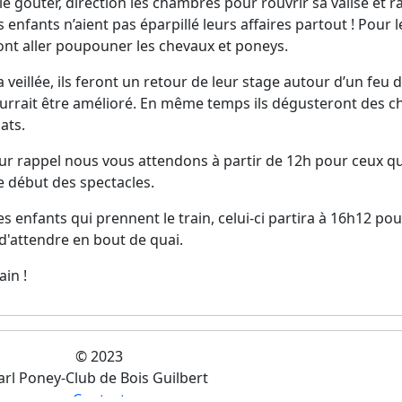
le goûter, direction les chambres pour rouvrir sa valise et
s enfants n’aient pas éparpillé leurs affaires partout ! Pour le
nt aller poupouner les chevaux et poneys.
a veillée, ils feront un retour de leur stage autour d’un feu
urrait être amélioré. En même temps ils dégusteront des c
ats.
ur rappel nous vous attendons à partir de 12h pour ceux q
e début des spectacles.
es enfants qui prennent le train, celui-ci partira à 16h12 po
d'attendre en bout de quai.
in !
© 2023
arl Poney-Club de Bois Guilbert
·
Contact
·