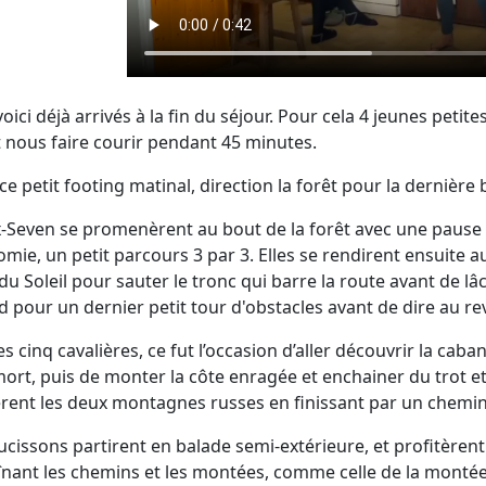
oici déjà arrivés à la fin du séjour. Pour cela 4 jeunes peti
et nous faire courir pendant 45 minutes.
ce petit footing matinal, direction la forêt pour la dernière 
x-Seven se promenèrent au bout de la forêt avec une pause 
mie, un petit parcours 3 par 3. Elles se rendirent ensuite 
du Soleil pour sauter le tronc qui barre la route avant de l
 pour un dernier petit tour d'obstacles avant de dire au revo
es cinq cavalières, ce fut l’occasion d’aller découvrir la ca
mort, puis de monter la côte enragée et enchainer du trot et
èrent les deux montagnes russes en finissant par un chemin
ucissons partirent en balade semi-extérieure, et profitèren
nant les chemins et les montées, comme celle de la montée de