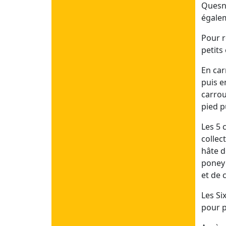
Quesne
Juillet 3
égalem
Dim 12/07/26
Pour r
Lun 13/07/26
petits
Mar 14/07/26
Mer 15/07/26
En car
Jeu 16/07/26
puis e
Ven 17/07/26
carrou
Sam 18/07/26
pied p
Les 5 
Juillet 2
collec
Dim 05/07/26
hâte d
Lun 06/07/26
poney 
Mar 07/07/26
et de 
Mer 08/07/26
Les Si
Jeu 09/07/26
pour p
Ven 10/07/26
Sam 11/07/26