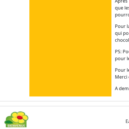
Après 
que le
Juillet 1
pourro
Dim 28/06/26
Pour l
Lun 29/06/26
qui po
Mar 30/06/26
chocol
Mer 01/07/26
Jeu 02/07/26
PS: Po
Ven 03/07/26
pour l
Sam 04/07/26
Pour l
Merci 
Juin
A dema
Dim 21/06/26
Lun 22/06/26
Mar 23/06/26
Mer 24/06/26
Jeu 25/06/26
E
Ven 26/06/26