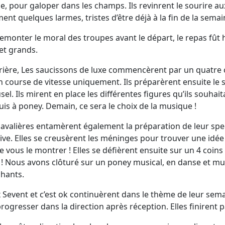
, pour galoper dans les champs. Ils revinrent le sourire aux
ent quelques larmes, tristes d’être déjà à la fin de la semai
emonter le moral des troupes avant le départ, le repas fût
 et grands.
rière, Les saucissons de luxe commencèrent par un quatre co
n course de vitesse uniquement. Ils préparèrent ensuite le 
sel. Ils mirent en place les différentes figures qu’ils souhait
uis à poney. Demain, ce sera le choix de la musique !
cavalières entamèrent également la préparation de leur sp
tive. Elles se creusèrent les méninges pour trouver une id
e vous le montrer ! Elles se défièrent ensuite sur un 4 coin
! Nous avons clôturé sur un poney musical, en danse et m
chants.
x Sevent et c’est ok continuèrent dans le thème de leur sema
rogresser dans la direction après réception. Elles finirent pa